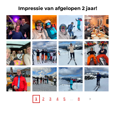
Impressie van afgelopen 2 jaar!
1
2
3
4
5
8