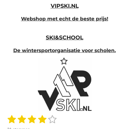
VIPSKI.NL
Webshop met echt de beste prijs!
SKI&SCHOOL
De wintersportorganisatie voor scholen.
1
2
3
4
5
S
R
t
a
s
s
s
s
s
e