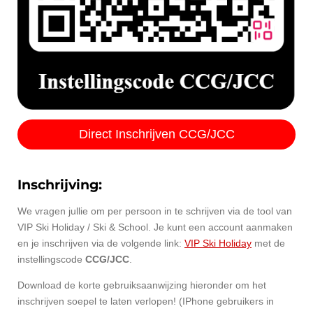
Direct Inschrijven CCG/JCC
Inschrijving:
We vragen jullie om per persoon in te schrijven via de tool van
VIP Ski Holiday / Ski & School. Je kunt een account aanmaken
en je inschrijven via de volgende link:
VIP
Ski
Holiday
met de
instellingscode
CCG/JCC
.
Download de korte gebruiksaanwijzing hieronder om het
inschrijven soepel te laten verlopen! (IPhone gebruikers in