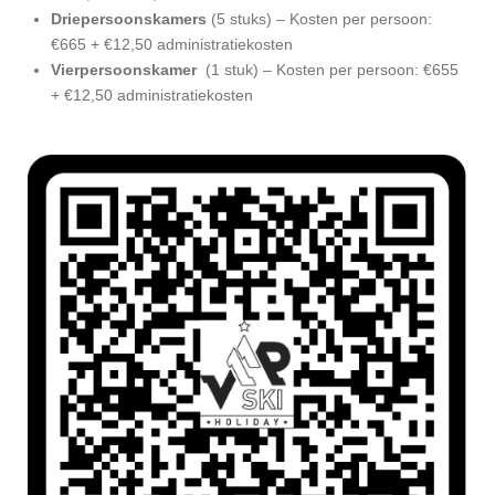
Driepersoonskamers
(5 stuks) – Kosten per persoon:
€665 + €12,50 administratiekosten
Vierpersoonskamer
(1 stuk) – Kosten per persoon: €655
+ €12,50 administratiekosten